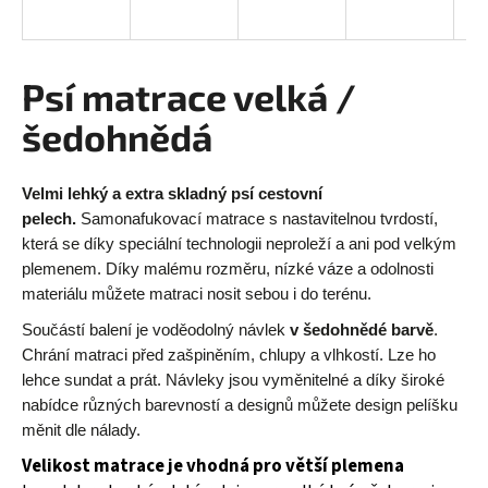
a
j
í
Psí matrace velká /
t
šedohnědá
?
Velmi lehký a extra skladný psí cestovní
pelech.
Samonafukovací matrace s nastavitelnou tvrdostí,
která se díky speciální technologii
neproleží a ani pod velkým
HLEDAT
plemenem.
Díky malému rozměru, nízké váze a odolnosti
materiálu můžete matraci nosit sebou i do terénu.
Součástí balení je voděodolný návlek
v šedohnědé barvě
.
D
Chrání matraci před zašpiněním, chlupy a vlhkostí.
Lze ho
o
lehce sundat a prát. Návleky jsou vyměnitelné a díky široké
p
nabídce různých barevností a designů můžete design pelíšku
o
měnit dle nálady.
r
Velikost matrace je vhodná pro větší plemena
u