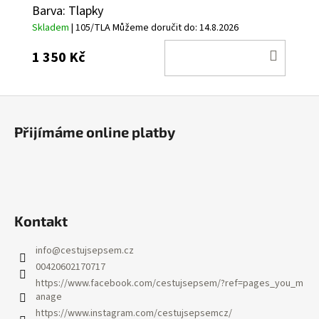
Barva: Tlapky
Skladem
| 105/TLA
Můžeme doručit do:
14.8.2026
DO
1 350 Kč
KOŠÍ
Z
á
Přijímáme online platby
p
a
t
í
Kontakt
info
@
cestujsepsem.cz
00420602170717
https://www.facebook.com/cestujsepsem/?ref=pages_you_m
anage
https://www.instagram.com/cestujsepsemcz/