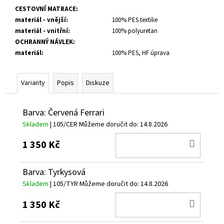
CESTOVNÍ MATRACE
:
materiál - vnější
:
100% PES textilie
materiál - vnitřní
:
100% polyuretan
OCHRANNÝ NÁVLEK
:
materiál
:
100% PES, HF úprava
Varianty
Popis
Diskuze
Barva: Červená Ferrari
Skladem
| 105/CER
Můžeme doručit do:
14.8.2026
DO
1 350 Kč
KOŠÍ
Barva: Tyrkysová
Skladem
| 105/TYR
Můžeme doručit do:
14.8.2026
DO
1 350 Kč
KOŠÍ