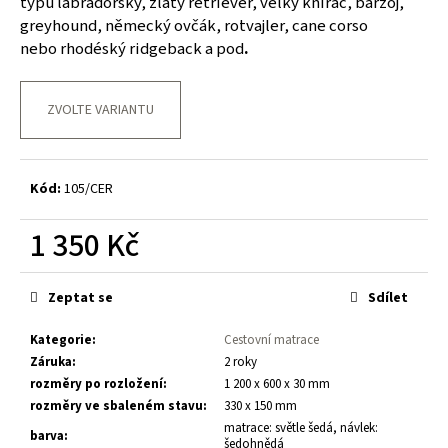
typu labradorský, zlatý retriever, velký knírač, barzoj,
č
u
greyhound, německý ovčák, rotvajler, cane corso
j
nebo rhodéský ridgeback a pod
.
e
m
ZVOLTE VARIANTU
e
Kód:
105/CER
1 350 Kč
Měrná
cena:
Zeptat se
Sdílet
Kategorie
:
Cestovní matrace
Záruka
:
2 roky
rozměry po rozložení
:
1 200 x 600 x 30 mm
rozměry ve sbaleném stavu
:
330 x 150 mm
matrace: světle šedá, návlek:
barva
:
šedohnědá